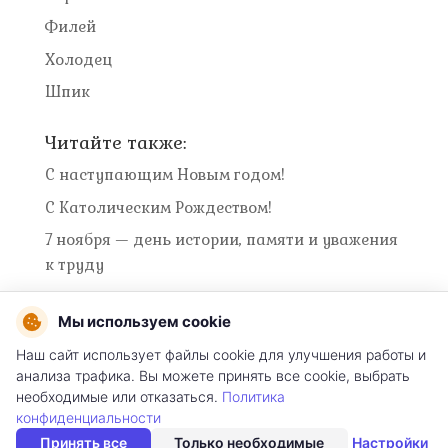
Филей
Холодец
Шпик
Читайте также:
С наступающим Новым годом!
С Католическим Рождеством!
7 ноября — день истории, памяти и уважения
к труду
Мы используем cookie
Наш сайт использует файлы cookie для улучшения работы и
Условия использования сайта
анализа трафика. Вы можете принять все cookie, выбрать
необходимые или отказаться.
Политика
конфиденциальности
Разработка интернет магазинов и техническая
Принять все
Только необходимые
Настройки
поддержка