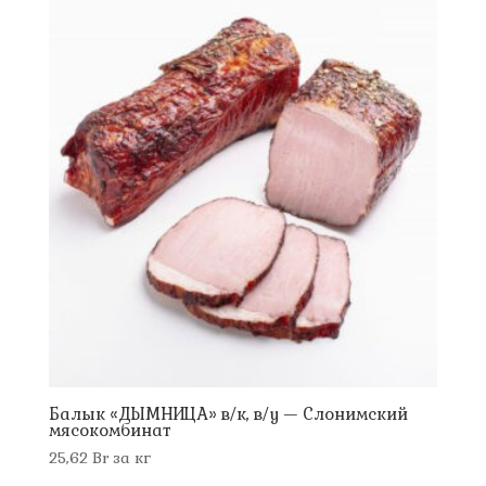
Балык «ДЫМНИЦА» в/к, в/у — Слонимский
мясокомбинат
25,62
Br
за кг