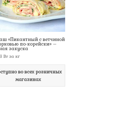
аш «Пикантный с ветчиной
орковью по-корейски» –
ная закуска
56
Br
за кг
ступно во всех розничных
магазинах