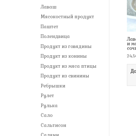
Лаваш
Мясокостный продукт
Паштет
Полендвица
Лав
и м
Продукт из говядины
соч
Продукт из конины
24,
Продукт из мяса птицы
До
Продукт из свинины
Ребрышки
Рулет
Рулька
Сало
Сальтисон
Салями