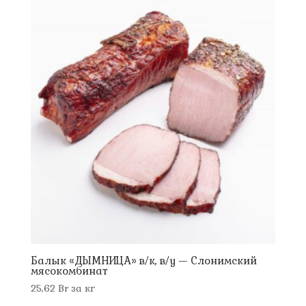
Балык «ДЫМНИЦА» в/к, в/у — Слонимский
мясокомбинат
25,62
Br
за кг