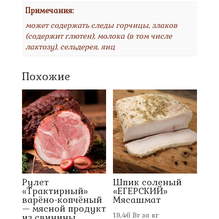
Примечания:
может содержать следы горчицы, злаков
(содержит глютен), молока (в том числе
лактозу), сельдерея, яиц
Похожие
Рулет
Шпик соленый
«Трактирный»
«ЕГЕРСКИЙ»
варёно-копчёный
Мясашмат
— мясной продукт
19,46
Br
за кг
из свинины