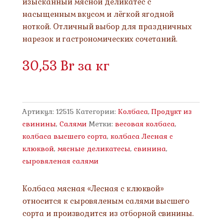
изысканный мясной деликатес с
насыщенным вкусом и лёгкой ягодной
ноткой. Отличный выбор для праздничных
нарезок и гастрономических сочетаний.
30,53
Br
за кг
Артикул:
12515
Категории:
Колбаса
,
Продукт из
свинины
,
Салями
Метки:
весовая колбаса
,
колбаса высшего сорта
,
колбаса Лесная с
клюквой
,
мясные деликатесы
,
свинина
,
сыровяленая салями
Колбаса мясная «Лесная с клюквой»
относится к сыровяленым салями высшего
сорта и производится из отборной свинины.