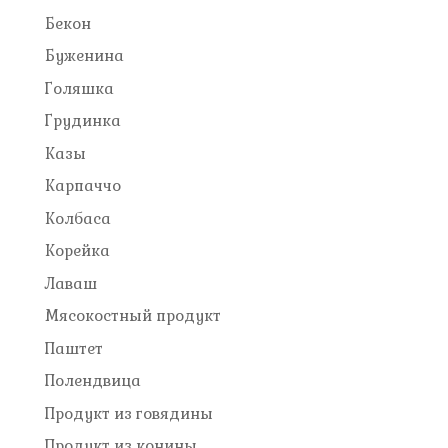
Бекон
Буженина
Голяшка
Грудинка
Казы
Карпаччо
Колбаса
Корейка
Лаваш
Мясокостный продукт
Паштет
Полендвица
Продукт из говядины
Продукт из конины